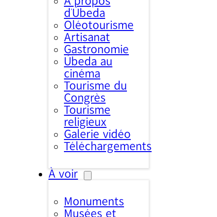
À propos
d’Úbeda
Oléotourisme
Artisanat
Gastronomie
Úbeda au
cinéma
Tourisme du
Congrès
Tourisme
religieux
Galerie vidéo
Téléchargements
À voir
Monuments
Musées et