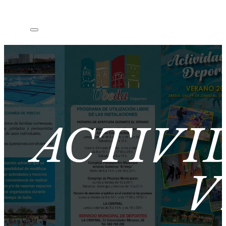
ACTIVI
V