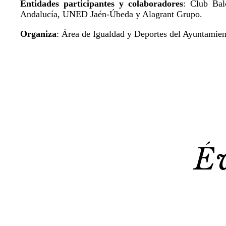
Entidades participantes y colaboradores
: Club Bal
Andalucía, UNED Jaén-Úbeda y Alagrant Grupo.
Organiza
: Área de Igualdad y Deportes del Ayuntamie
É