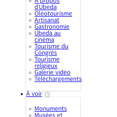
À propos
d’Úbeda
Oléotourisme
Artisanat
Gastronomie
Úbeda au
cinéma
Tourisme du
Congrès
Tourisme
religieux
Galerie vidéo
Téléchargements
À voir
Monuments
Musées et