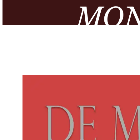
MON
NUMIS
– MUS