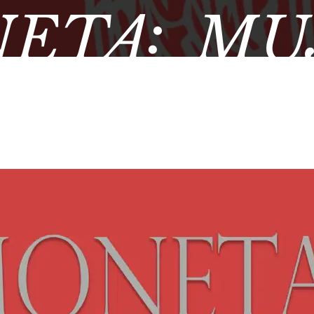
ETA: MU
MÁTICA 
EO ARQUE
DE ÚBE