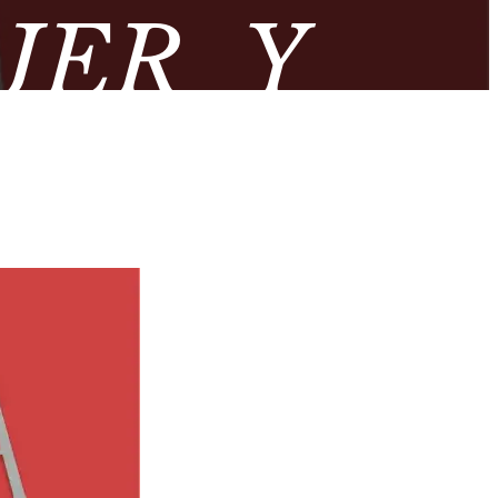
JER Y
ROMANA’
OLÓGICO
DA