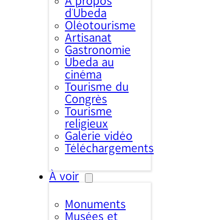
À propos
d’Úbeda
Oléotourisme
Artisanat
Gastronomie
Úbeda au
cinéma
Tourisme du
Congrès
Tourisme
religieux
Galerie vidéo
Téléchargements
À voir
Monuments
Musées et