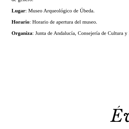
Lugar
: Museo Arqueológico de Úbeda.
Horario
: Horario de apertura del museo.
Organiza
: Junta de Andalucía, Consejería de Cultura y
É