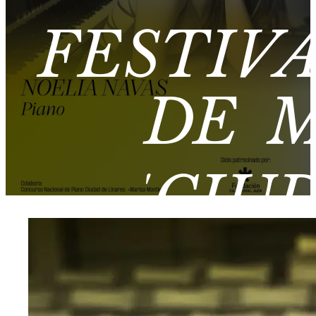
FESTIV
DE M
‘CIU
N