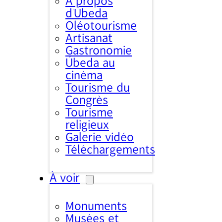
À propos
d’Úbeda
Oléotourisme
Artisanat
Gastronomie
Úbeda au
cinéma
Tourisme du
Congrès
Tourisme
religieux
Galerie vidéo
Téléchargements
À voir
Monuments
Musées et