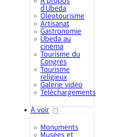
À propos
d’Úbeda
Oléotourisme
Artisanat
Gastronomie
Úbeda au
cinéma
Tourisme du
Congrès
Tourisme
religieux
Galerie vidéo
Téléchargements
À voir
Monuments
Musées et