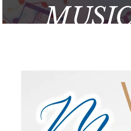
MUSI
MAYOR
DE T