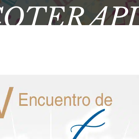
COTERAPI
ES « CA
ODA UNA 