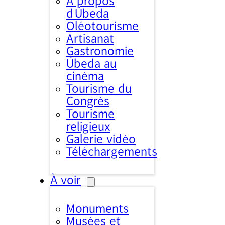
À propos
d’Úbeda
Oléotourisme
Artisanat
Gastronomie
Úbeda au
cinéma
Tourisme du
Congrès
Tourisme
religieux
Galerie vidéo
Téléchargements
À voir
Monuments
Musées et