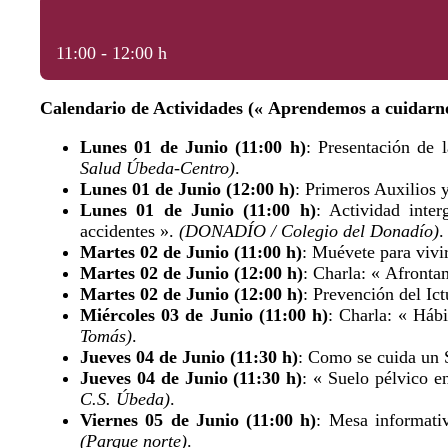
11:00 - 12:00 h
Calendario de Actividades (« Aprendemos a cuidarn
Lunes 01 de Junio (11:00 h)
: Presentación de 
Salud Úbeda-Centro)
.
Lunes 01 de Junio (12:00 h)
: Primeros Auxilios 
Lunes 01 de Junio (11:00 h)
: Actividad inte
accidentes ».
(DONADÍO / Colegio del Donadío)
.
Martes 02 de Junio (11:00 h)
: Muévete para vivi
Martes 02 de Junio (12:00 h)
: Charla: « Afronta
Martes 02 de Junio (12:00 h)
: Prevención del Ic
Miércoles 03 de Junio (11:00 h)
: Charla: « Háb
Tomás)
.
Jueves 04 de Junio (11:30 h)
: Como se cuida un 
Jueves 04 de Junio (11:30 h)
: « Suelo pélvico e
C.S. Úbeda)
.
Viernes 05 de Junio (11:00 h)
: Mesa informati
(Parque norte)
.