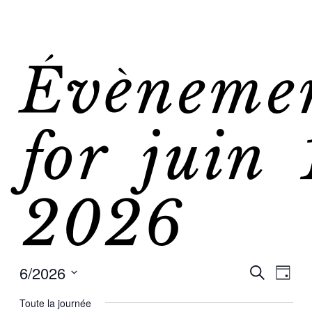
Évèneme
for juin 
2026
6/2026
Re
Nav
Recherche
Jour
Sélectionnez
de
Toute la journée
une