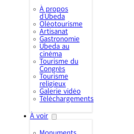
À propos
d’Úbeda
Oléotourisme
Artisanat
Gastronomie
Úbeda au
cinéma
Tourisme du
Congrès
Tourisme
religieux
Galerie vidéo
Téléchargements
À voir
Monuments