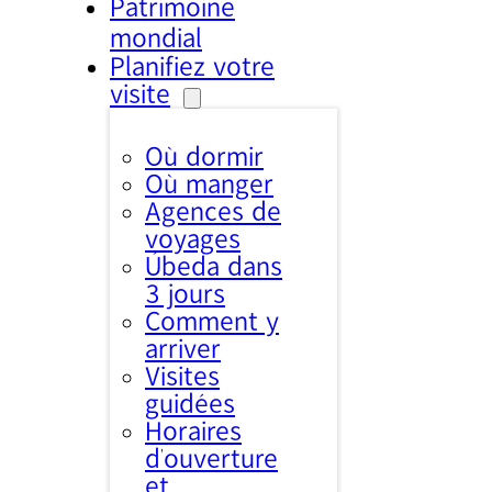
Patrimoine
mondial
Planifiez votre
visite
Où dormir
Où manger
Agences de
voyages
Úbeda dans
3 jours
Comment y
arriver
Visites
guidées
Horaires
d’ouverture
et