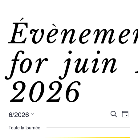
Évèneme
for juin 
2026
6/2026
Re
Nav
Recherche
Jour
Sélectionnez
de
Toute la journée
une
et
date.
vue