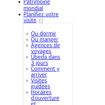
Patrimoine
mondial
Planifiez votre
visite
Où dormir
Où manger
Agences de
voyages
Úbeda dans
3 jours
Comment y
arriver
Visites
guidées
Horaires
d’ouverture
et