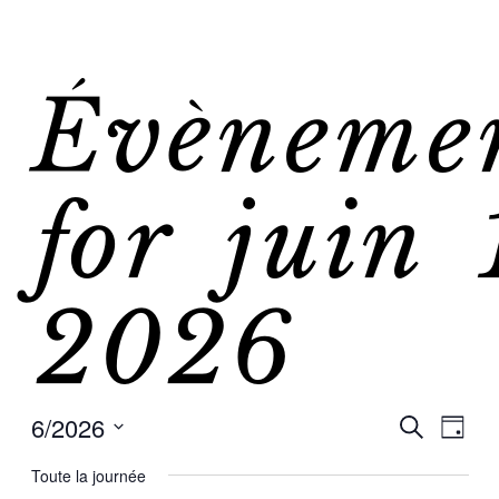
Évèneme
for juin 
2026
6/2026
Re
Nav
Recherche
Jour
Sélectionnez
de
Toute la journée
une