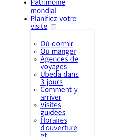
Patrimoine
mondial
Planifiez votre
visite
Où dormir
Où manger
Agences de
voyages
Úbeda dans
3 jours
Comment y
arriver
Visites
guidées
Horaires
d’ouverture
et