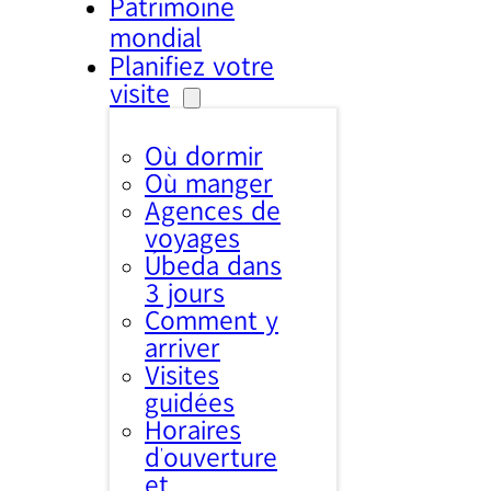
Patrimoine
mondial
Planifiez votre
visite
Où dormir
Où manger
Agences de
voyages
Úbeda dans
3 jours
Comment y
arriver
Visites
guidées
Horaires
d’ouverture
et