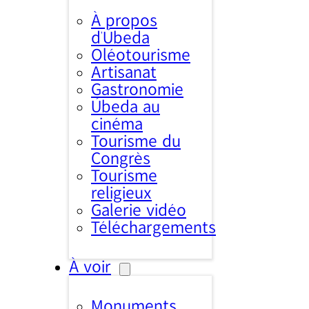
À propos
d’Úbeda
Oléotourisme
Artisanat
Gastronomie
Úbeda au
cinéma
Tourisme du
Congrès
Tourisme
religieux
Galerie vidéo
Téléchargements
À voir
Monuments