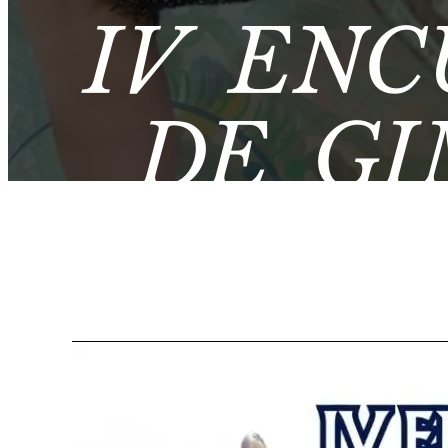
IV EN
DE GI
DIPU