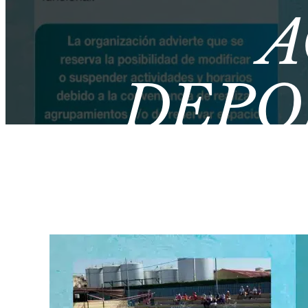
A
DEPO