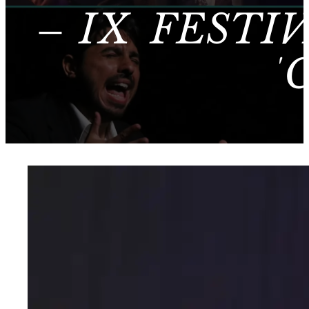
– IX FESTI
‘