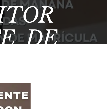
ITOR
E DE
IRIGIDAS
USICAL –