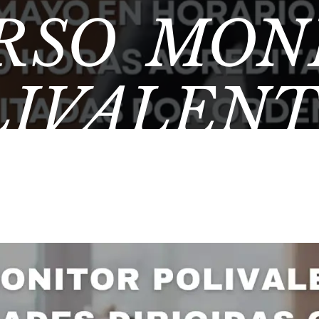
RSO MON
LIVALENT
IDADES D
PORTE M