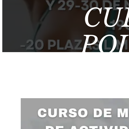
CU
PO
ACTIV
CON SO