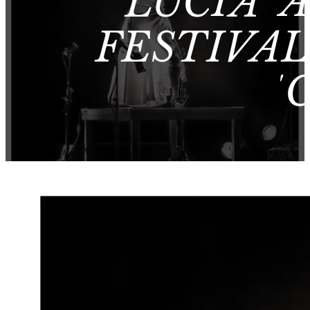
LUCÍA 
FESTIVA
‘