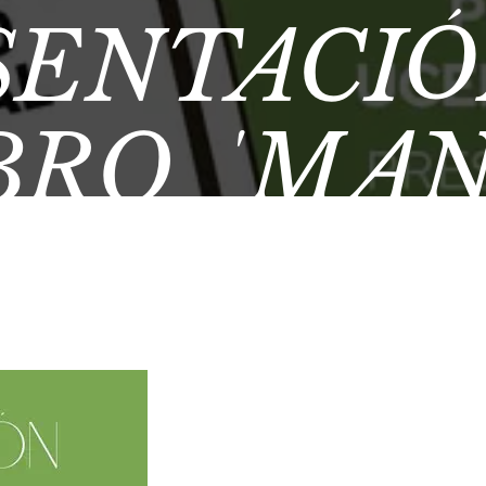
SENTACIÓ
BRO ‘MA
CO DE P
TRIAL’ D
 UCEDA C