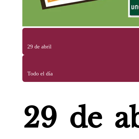
29 de abril
Todo el día
29 de ab