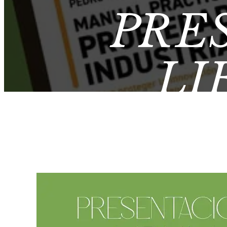
PRE
LI
PRÁCTI
INDUS
PABLO