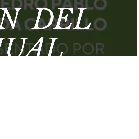
N DEL
NUAL
ROPIEDAD
E PEDRO
ARRILLO