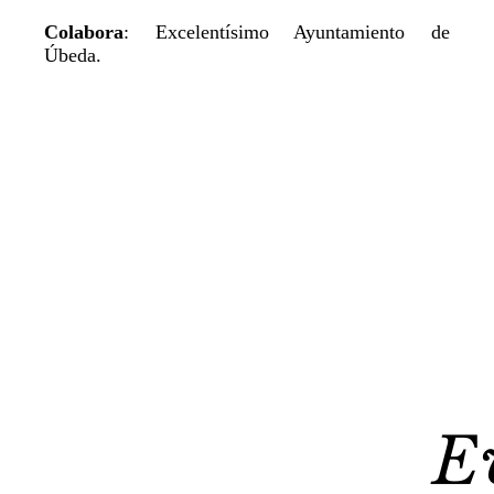
Colabora
: Excelentísimo Ayuntamiento de
Úbeda.
E