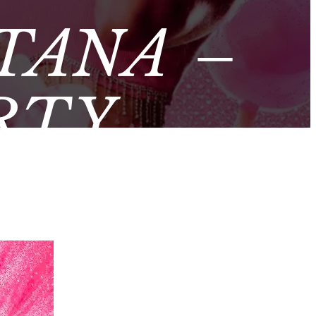
TANA –
RTY