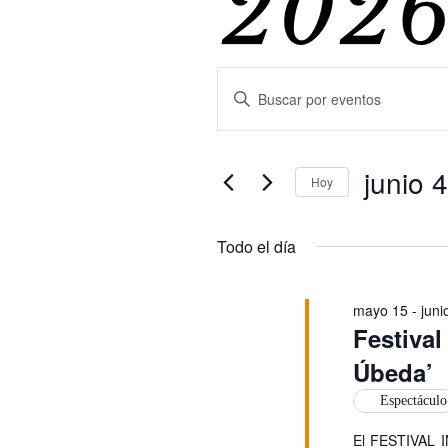
202
Nave
Introduce
la
palabra
clave.
de
junio 
Busca
Hoy
Eventos
Selecciona
para
la
la
Todo el día
fecha.
palabra
búsq
clave.
mayo 15
-
juni
Festiva
y
Úbeda’
Espectáculo
El FESTIVAL 