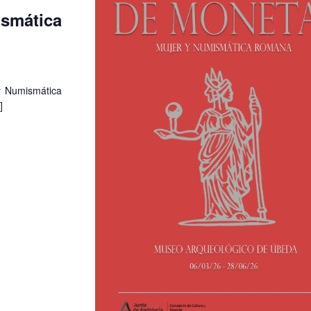
smática
y Numismática
]