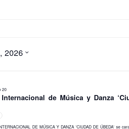
6
gación
4, 2026
ueda
o 20
l Internacional de Música y Danza ‘C
INTERNACIONAL DE MÚSICA Y DANZA 'CIUDAD DE ÚBEDA' se caract