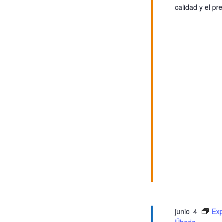
vista
calidad y el pr
de
Even
junio 4
Ex
Úbeda