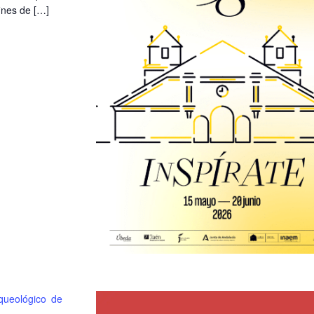
fines de […]
ueológico de