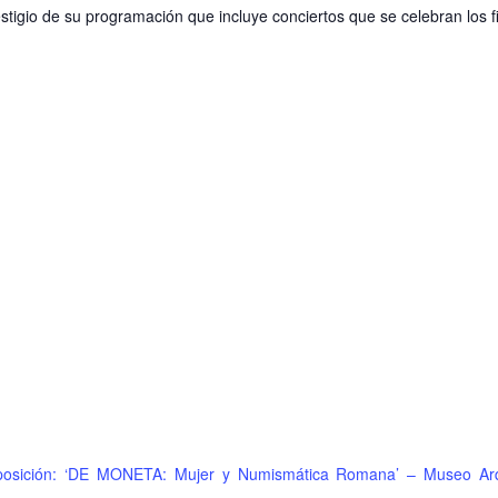
s
estigio de su programación que incluye conciertos que se celebran los 
tos
posición: ‘DE MONETA: Mujer y Numismática Romana’ – Museo Arq