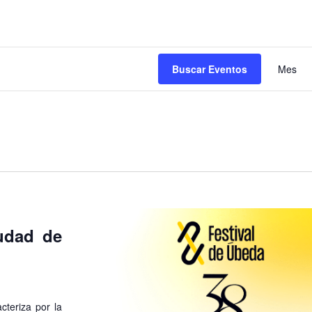
N
Buscar Eventos
Mes
d
v
d
E
iudad de
eriza por la