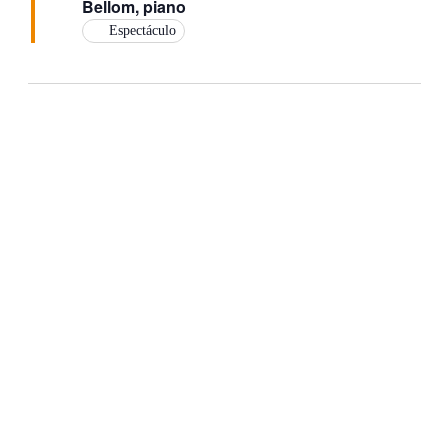
Bellom, piano
Espectáculo
Día anterior
Siguiente día
Suscribirse al calendario
Haz clic en «Estoy de acuerdo» para activar
Youtube