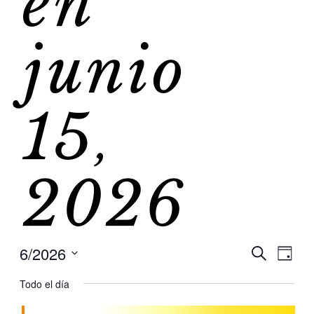
en
junio
15,
2026
6/2026
Na
Na
Buscar
Día
Selecciona
de
Todo el día
la
de
fecha.
vis