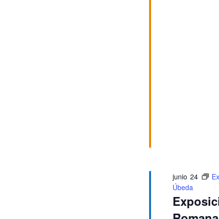
junio 24
E
Úbeda
Exposi
Romana’