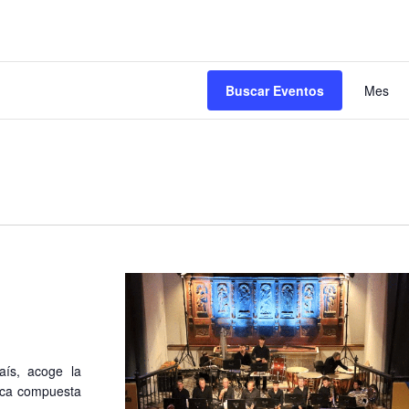
N
Buscar Eventos
Mes
d
v
d
E
aís, acoge la
sica compuesta