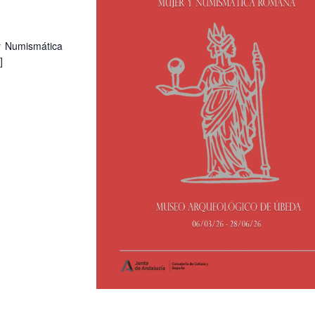
y Numismática
]