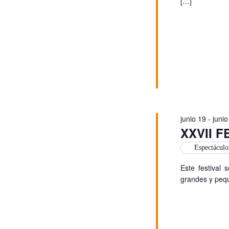
vista
[…]
de
Even
junio 19
-
junio
XXVII 
Espectáculo
Este festival
grandes y pequ