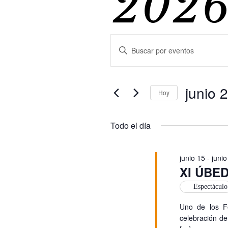
202
Nave
Introduce
la
palabra
clave.
de
junio 
Busca
Hoy
Eventos
Selecciona
para
la
la
Todo el día
fecha.
palabra
búsq
clave.
junio 15
-
junio
XI ÚBE
y
Espectáculo
Uno de los F
celebración de