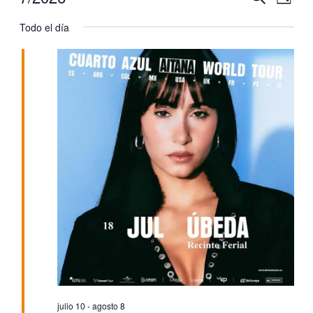
Na
Día
Selecciona
de
Todo el día
la
de
fecha.
vis
de
bú
Ev
y
vis
de
Ev
julio 10
-
agosto 8