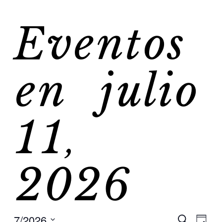
Eventos
en julio
11,
2026
7/2026
Na
Buscar