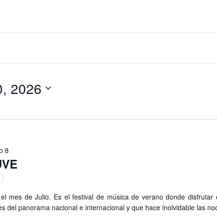
6
gación
20, 2026
ueda
o 8
UVE
el mes de Julio. Es el festival de música de verano donde disfrutar d
s del panorama nacional e internacional y que hace inolvidable las no