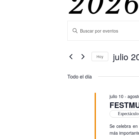
202
Nave
Introduce
la
palabra
clave.
de
julio 
Busca
Hoy
Eventos
Selecciona
para
la
la
Todo el día
fecha.
palabra
búsq
clave.
julio 10
-
agost
FESTM
y
Espectáculo
Se celebra en 
más importante