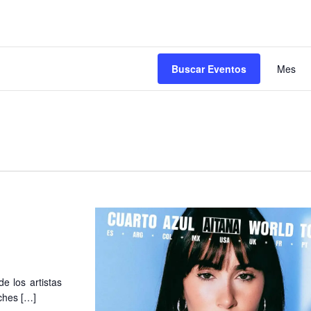
N
Buscar Eventos
Mes
d
v
d
E
e los artistas
ches […]