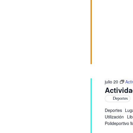
vista
de
Even
julio 20
Act
Activid
Deportes
Deportes Lug
Utilización L
Polideportivo 