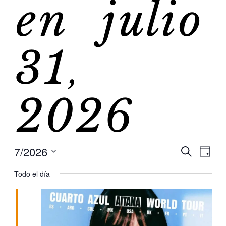
en julio
31,
2026
7/2026
Na
Na
Buscar
Día
Selecciona
de
Todo el día
la
de
fecha.
vis
de
bú