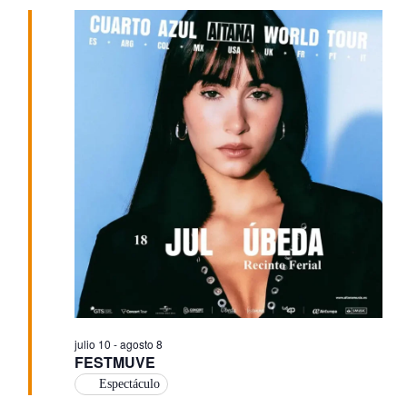
de
fecha.
vis
de
bú
Ev
y
vis
de
Ev
julio 10
-
agosto 8
FESTMUVE
Espectáculo