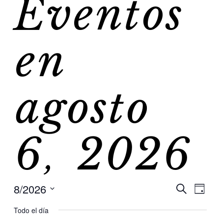
Eventos
en
agosto
6, 2026
8/2026
Na
Na
Buscar
Día
Selecciona
de
Todo el día
la