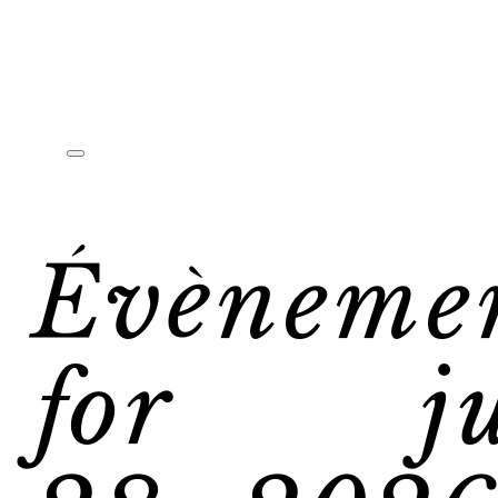
Évèneme
for ju