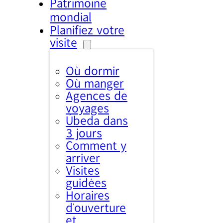
Patrimoine
mondial
Planifiez votre
visite
Où dormir
Où manger
Agences de
voyages
Úbeda dans
3 jours
Comment y
arriver
Visites
guidées
Horaires
d’ouverture
et