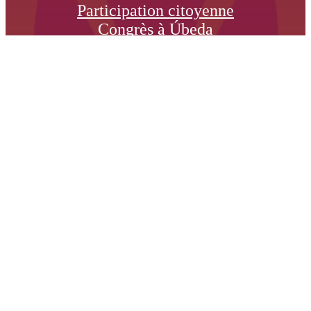
Participation citoyenne
Congrès à Úbeda
Úbeda au cinéma
Liens utiles
www.ubeda.es
www.festmuve.com
www.festivaldeubeda.com
Suivez-nous sur: