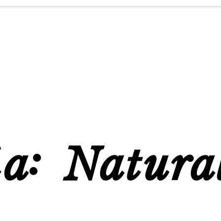
ía:
Natura