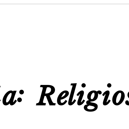
ía:
Religio