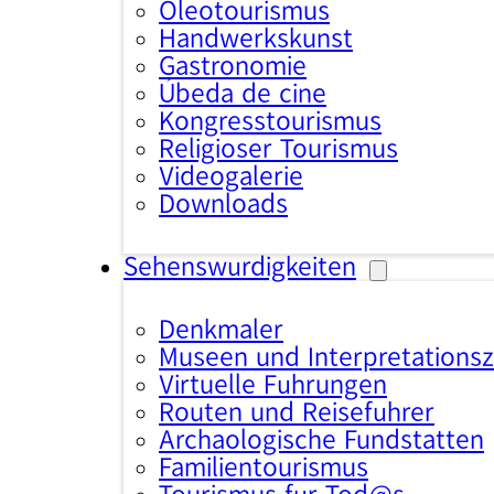
Oleotourismus
Handwerkskunst
Gastronomie
Úbeda de cine
Kongresstourismus
Religiöser Tourismus
Videogalerie
Downloads
Sehenswürdigkeiten
Denkmäler
Museen und Interpretations
Virtuelle Führungen
Routen und Reiseführer
Archäologische Fundstätten
Familientourismus