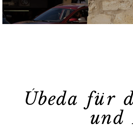
Úbeda für d
und 