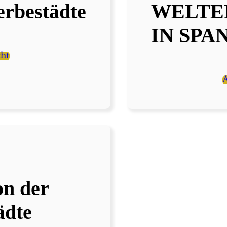
erbestädte
WELTE
IN SPA
cht
A
on der
ädte