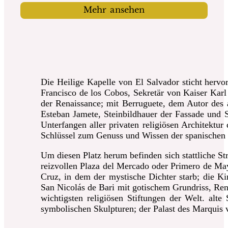
Mehr ansehen
Die Heilige Kapelle von El Salvador sticht hervo
Francisco de los Cobos, Sekretär von Kaiser Kar
der Renaissance; mit Berruguete, dem Autor des al
Esteban Jamete, Steinbildhauer der Fassade und S
Unterfangen aller privaten religiösen Architektu
Schlüssel zum Genuss und Wissen der spanischen 
Um diesen Platz herum befinden sich stattliche St
reizvollen Plaza del Mercado oder Primero de Mayo
Cruz, in dem der mystische Dichter starb; die Ki
San Nicolás de Bari mit gotischem Grundriss, Rena
wichtigsten religiösen Stiftungen der Welt.
alte 
symbolischen Skulpturen; der Palast des Marquis