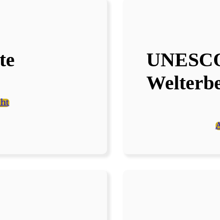
te
UNESC
Welterbe
cht
A