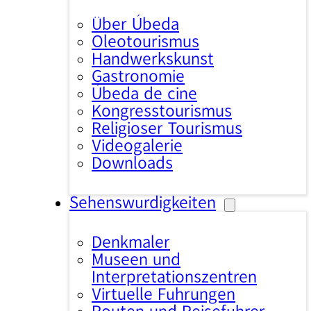
Über Úbeda
Oleotourismus
Handwerkskunst
Gastronomie
Úbeda de cine
Kongresstourismus
Religiöser Tourismus
Videogalerie
Downloads
Sehenswürdigkeiten
Denkmäler
Museen und
Interpretationszentren
Virtuelle Führungen