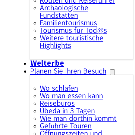
Routen und Reiseführer
Archäologische
Fundstätten
Familientourismus
Tourismus für Tod@s
Weitere touristische
Highlights
Welterbe
Planen Sie Ihren Besuch
Wo schlafen
Wo man essen kann
Reisebüros
Úbeda in 3 Tagen
Wie man dorthin kommt
Geführte Touren
Öffnungszeiten und