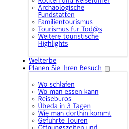
Routen und Reiseführer
Archäologische
Fundstätten
Familientourismus
Tourismus für Tod@s
Weitere touristische
Highlights
Welterbe
Planen Sie Ihren Besuch
Wo schlafen
Wo man essen kann
Reisebüros
Úbeda in 3 Tagen
Wie man dorthin kommt
Geführte Touren
Öffnungszeiten und