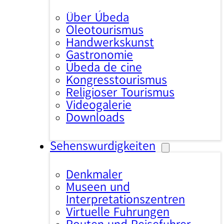
Über Úbeda
Oleotourismus
Handwerkskunst
Gastronomie
Úbeda de cine
Kongresstourismus
Religiöser Tourismus
Videogalerie
Downloads
Sehenswürdigkeiten
Denkmäler
Museen und
Interpretationszentren
Virtuelle Führungen