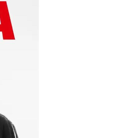
ÚBEDA
E’