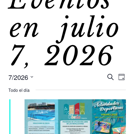
Eventos
en julio
7, 2026
7/2026
Na
Na
Buscar
Día
Selecciona
de
Todo el día
la
de
fecha.
vis
de
bú
Ev