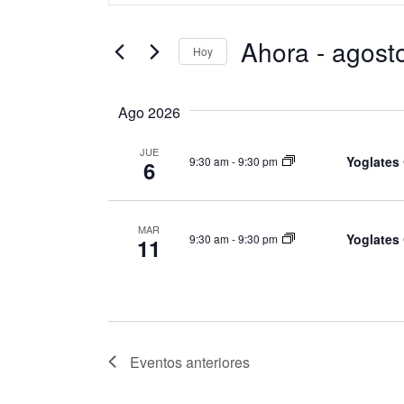
palabra
de
clave.
Ahora
 - 
agost
Busca
Hoy
Eventos
búsqueda
Seleccionar
para
fecha.
la
Ago 2026
palabra
y
clave.
JUE
Yoglates 
9:30 am
-
9:30 pm
6
vistas
MAR
de
Yoglates 
9:30 am
-
9:30 pm
11
Eventos
Eventos
anteriores