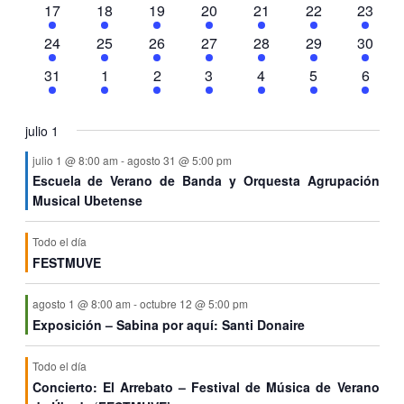
Eventos
y
5
6
5
6
5
4
3
17
18
19
20
21
22
23
eventos
eventos
eventos
eventos
eventos
eventos
evento
6
7
6
7
5
7
5
24
25
26
27
28
29
30
vis
eventos
eventos
eventos
eventos
eventos
eventos
evento
7
10
10
11
9
7
5
31
1
2
3
4
5
6
eventos
eventos
eventos
eventos
eventos
eventos
evento
de
julio 1
julio 1 @ 8:00 am
-
agosto 31 @ 5:00 pm
Ev
Escuela de Verano de Banda y Orquesta Agrupación
Musical Ubetense
Todo el día
FESTMUVE
agosto 1 @ 8:00 am
-
octubre 12 @ 5:00 pm
Exposición – Sabina por aquí: Santi Donaire
Todo el día
Concierto: El Arrebato – Festival de Música de Verano