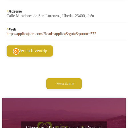
Adresse
Calle Miradores de San Lorenzo., Úbeda, 23400, Jaén
Web
http://applicajaen.com/?load=applica&guia&punto=572
Ver en Inventrip
Retour à la liste
Cliquez sur « J’accepte » pour activer Youtube