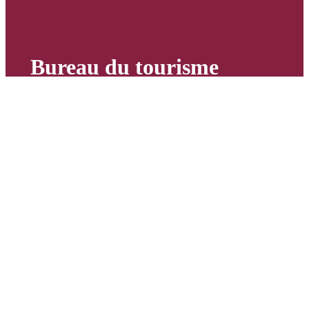
Bureau du tourisme
Plaza de Andalucía, 5 23400
Úbeda Jaén, España
Du lundi au vendredi, de 9 h à 19 h
30.
Les samedis, dimanches et jours
fériés, de 9 h 30 à 15 h.
+34 953 75 01 38