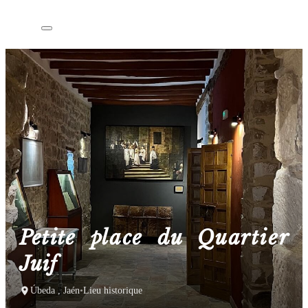
Petite place du Quartier
Juif
Úbeda , Jaén
•
Lieu historique