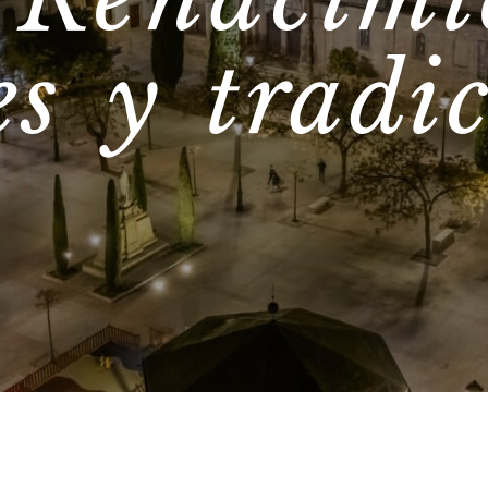
l Renacimi
es y tradi