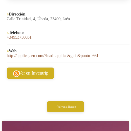
Dirección
Calle Trinidad, 4, Úbeda, 23400, Jaén
Teléfono
+34953750031
Web
http://applicajaen.com/?load=applica&guia&punto=661
Ver en Inventrip
Volver al listado