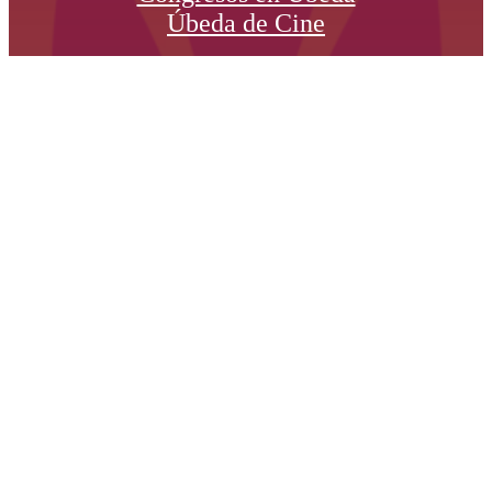
Úbeda de Cine
Enlaces de interés
www.ubeda.es
www.festmuve.com
www.festivaldeubeda.com
Síguenos en: