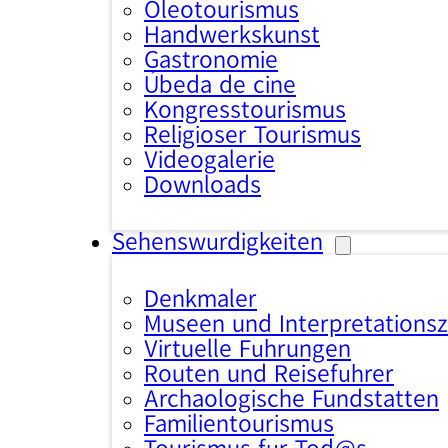
Oleotourismus
Handwerkskunst
Gastronomie
Úbeda de cine
Kongresstourismus
Religiöser Tourismus
Videogalerie
Downloads
Sehenswürdigkeiten
Denkmäler
Museen und Interpretations
Virtuelle Führungen
Routen und Reiseführer
Archäologische Fundstätten
Familientourismus