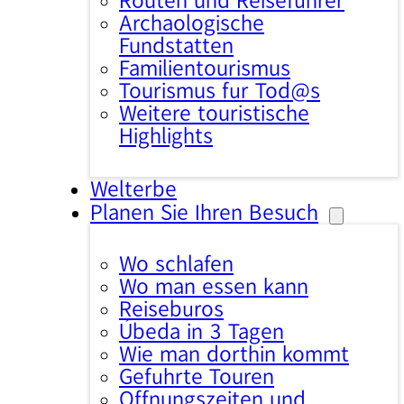
Routen und Reiseführer
Archäologische
Fundstätten
Familientourismus
Tourismus für Tod@s
Weitere touristische
Highlights
Welterbe
Planen Sie Ihren Besuch
Wo schlafen
Wo man essen kann
Reisebüros
Úbeda in 3 Tagen
Wie man dorthin kommt
Geführte Touren
Öffnungszeiten und