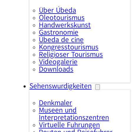
Über Úbeda
Oleotourismus
Handwerkskunst
Gastronomie
Úbeda de cine
Kongresstourismus
Religiöser Tourismus
Videogalerie
Downloads
Sehenswürdigkeiten
Denkmäler
Museen und
Interpretationszentren
Virtuelle Führungen