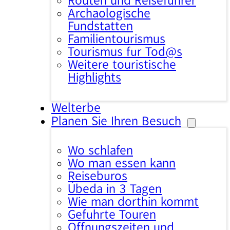
Routen und Reiseführer
Archäologische
Fundstätten
Familientourismus
Tourismus für Tod@s
Weitere touristische
Highlights
Welterbe
Planen Sie Ihren Besuch
Wo schlafen
Wo man essen kann
Reisebüros
Úbeda in 3 Tagen
Wie man dorthin kommt
Geführte Touren
Öffnungszeiten und