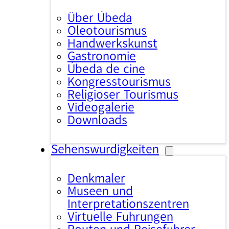
Über Úbeda
Oleotourismus
Handwerkskunst
Gastronomie
Úbeda de cine
Kongresstourismus
Religiöser Tourismus
Videogalerie
Downloads
Sehenswürdigkeiten
Denkmäler
Museen und
Interpretationszentren
Virtuelle Führungen