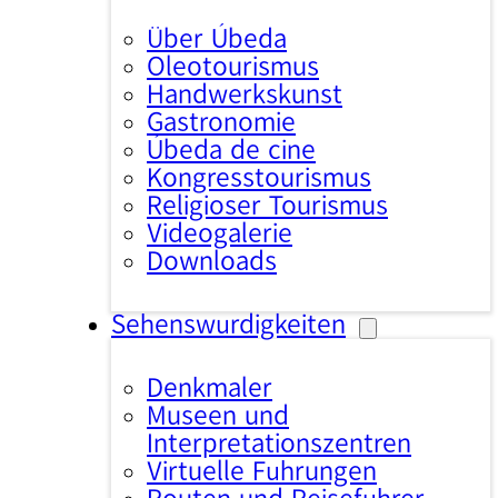
Über Úbeda
Oleotourismus
Handwerkskunst
Gastronomie
Úbeda de cine
Kongresstourismus
Religiöser Tourismus
Videogalerie
Downloads
Sehenswürdigkeiten
Denkmäler
Museen und
Interpretationszentren
Virtuelle Führungen