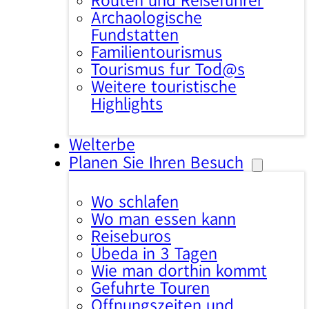
Routen und Reiseführer
Archäologische
Fundstätten
Familientourismus
Tourismus für Tod@s
Weitere touristische
Highlights
Welterbe
Planen Sie Ihren Besuch
Wo schlafen
Wo man essen kann
Reisebüros
Úbeda in 3 Tagen
Wie man dorthin kommt
Geführte Touren
Öffnungszeiten und