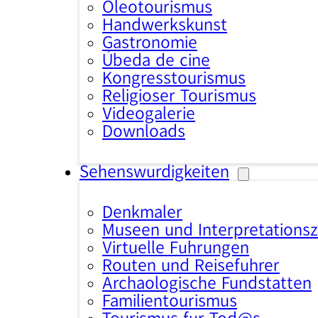
Oleotourismus
Handwerkskunst
Gastronomie
Úbeda de cine
Kongresstourismus
Religiöser Tourismus
Videogalerie
Downloads
Sehenswürdigkeiten
Denkmäler
Museen und Interpretations
Virtuelle Führungen
Routen und Reiseführer
Archäologische Fundstätten
Familientourismus