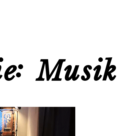
ie:
Musik