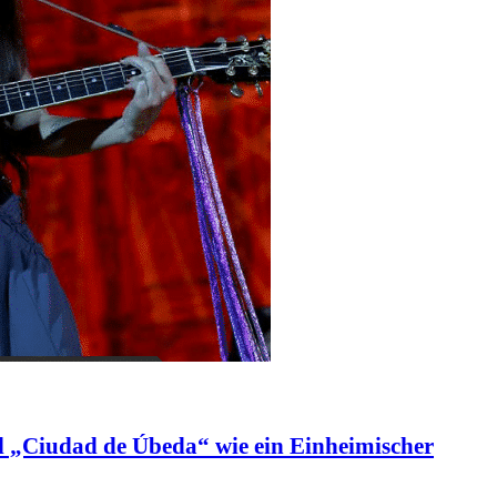
l „Ciudad de Úbeda“ wie ein Einheimischer