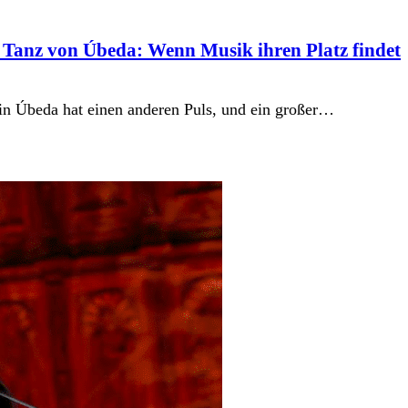
d Tanz von Úbeda: Wenn Musik ihren Platz findet
ai in Úbeda hat einen anderen Puls, und ein großer…