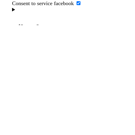
Consent to service facebook
TikTok
Gegenstand der Untersuchung
Consent to service tiktok
Mixpanel
Gegenstand der Untersuchung
Consent to service mixpanel