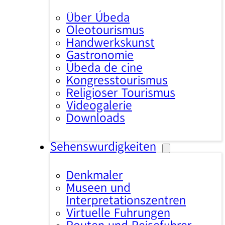
Über Úbeda
Oleotourismus
Handwerkskunst
Gastronomie
Úbeda de cine
Kongresstourismus
Religiöser Tourismus
Videogalerie
Downloads
Sehenswürdigkeiten
Denkmäler
Museen und
Interpretationszentren
Virtuelle Führungen