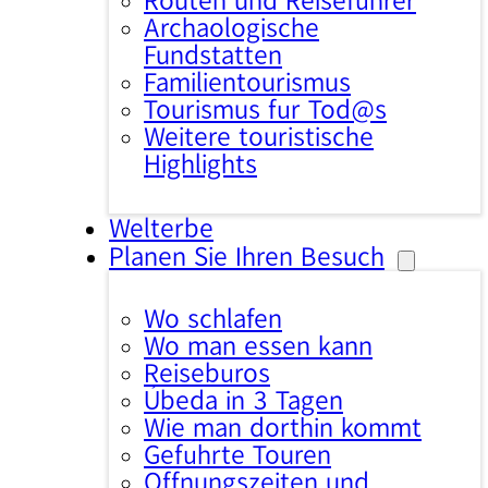
Routen und Reiseführer
Archäologische
Fundstätten
Familientourismus
Tourismus für Tod@s
Weitere touristische
Highlights
Welterbe
Planen Sie Ihren Besuch
Wo schlafen
Wo man essen kann
Reisebüros
Úbeda in 3 Tagen
Wie man dorthin kommt
Geführte Touren
Öffnungszeiten und